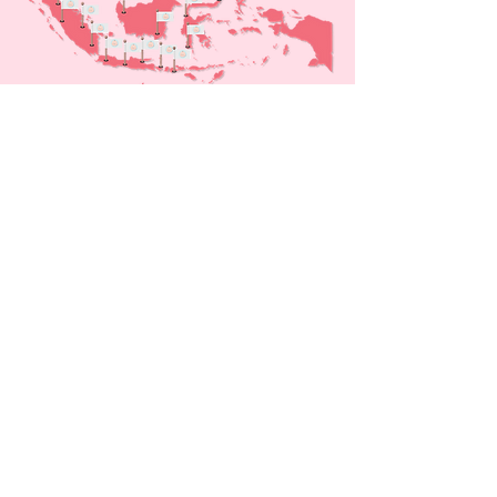
Bomee menurut para dokter
Pendapat para dokter yang memakai
Bomee
Apa kata para moms?